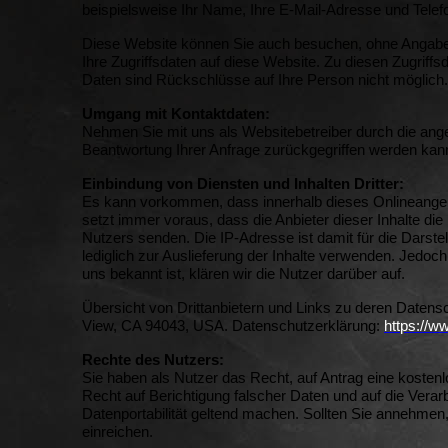
beispielsweise Ihr Name, Ihre E-Mail-Adresse und Tele
Diese Website können Sie auch besuchen, ohne Angabe
Ihre Zugriffsdaten auf diese Website. Zu diesen Zugriff
Daten sind Rückschlüsse auf Ihre Person nicht möglich.
Umgang mit Kontaktdaten:
Nehmen Sie mit uns als Websitebetreiber durch die ang
Beantwortung Ihrer Anfrage zurückgegriffen werden kann
Einbindung von Diensten und Inhalten Dritter:
Es kann vorkommen, dass innerhalb dieses Onlineangeb
setzt immer voraus, dass die Anbieter dieser Inhalte di
Nutzers senden. Die IP-Adresse ist damit für die Darstel
lediglich zur Auslieferung der Inhalte verwenden. Jedoch 
uns bekannt ist, klären wir die Nutzer darüber auf.
Übersicht von Drittanbietern und Links zu deren Daten
View, CA 94043, USA. Datenschutzerklärung:
https://w
Rechte des Nutzers:
Sie haben als Nutzer das Recht, auf Antrag eine koste
Recht auf Berichtigung falscher Daten und auf die Vera
Datenportabilität geltend machen. Sollten Sie annehme
einreichen.