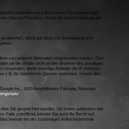
ebotes speichern wir jedoch (ohne Personenbezug)
Ihres Internet-Providers. Durch die Anonymisierung der
gespeichert, damit auf diese zur Bearbeitung und
egeben.
afiken von anderen Webseiten eingebunden werden. Dies
en sie die Inhalte nicht an den Browser des jeweiligen
 zu verwenden, deren jeweilige Anbieter die IP-Adresse
sse z.B. für statistische Zwecke speichern. Soweit dies
s Google Inc., 1600 Amphitheatre Parkway, Mountain
tings/ads/
.
n über Sie gespeichert wurden. Sie haben außerdem das
. Falls zutreffend, können Sie auch Ihr Recht auf
e Beschwerde bei der zuständigen Aufsichtsbehörde