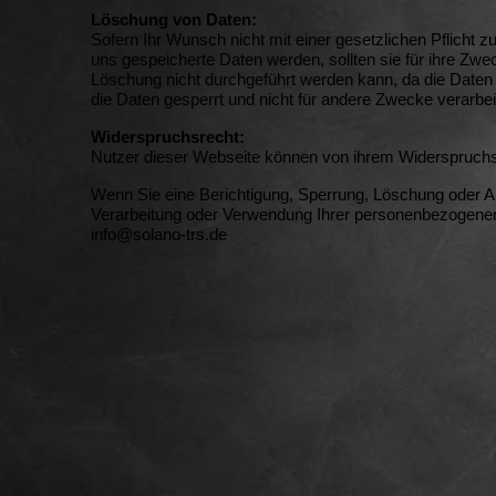
Löschung von Daten:
Sofern Ihr Wunsch nicht mit einer gesetzlichen Pflicht 
uns gespeicherte Daten werden, sollten sie für ihre Zw
Löschung nicht durchgeführt werden kann, da die Daten f
die Daten gesperrt und nicht für andere Zwecke verarbei
Widerspruchsrecht:
Nutzer dieser Webseite können von ihrem Widerspruchs
Wenn Sie eine Berichtigung, Sperrung, Löschung oder 
Verarbeitung oder Verwendung Ihrer personenbezogenen D
info@solano-trs.de