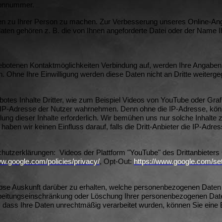
fonnummer.
n zu Ihrer Person zu machen. Zur Verbesserung unseres Online-Ang
sdaten gehören z. B. die von Ihnen angeforderte Datei oder der Name 
ebotenen Kontaktmöglichkeiten Verbindung auf, werden Ihre Angaben 
. Ohne Ihre Einwilligung werden diese Daten nicht an Dritte weiterg
otes Inhalte Dritter, wie zum Beispiel Videos von YouTube oder Gr
e IP-Adresse der Nutzer wahrnehmen. Denn ohne die IP-Adresse, könnt
lung dieser Inhalte erforderlich. Wir bemühen uns nur solche Inhalte
haben wir keinen Einfluss darauf, falls die Dritt-Anbieter die IP-Adre
schutzerklärungen:
Videos der Plattform "YouTube" des Drittanbieter
ww.google.com/policies/privacy/
, Opt-Out:
https://www.google.com/set
nlose Auskunft darüber zu erhalten, welche personenbezogenen Date
rbeitungseinschränkung oder Löschung Ihrer personenbezogenen Daten
n, dass Ihre Daten unrechtmäßig verarbeitet wurden, können Sie ein