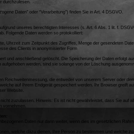
r durchzulesen.
zogene Daten” oder “Verarbeitung”) finden Sie in Art. 4 DSGVO.
ufgrund unseres berechtigten Interesses (s. Art. 6 Abs. 1 lit. f. DSG
ab. Folgende Daten werden so protokolliert:
te,
Uhrzeit zum Zeitpunkt des Zugriffes,
Menge der gesendeten Daten
se des Clients in anonymisierter Form
ert und anschließend gelöscht. Die Speicherung der Daten erfolgt au
ufgehoben werden, sind sie solange von der Löschung ausgenommen b
n Reichweitenmessung, die entweder von unserem Server oder dem 
 welche auf Ihrem Endgerät gespeichert werden. Ihr Browser greift a
eser Website.
nicht zuzulassen. Hinweis: Es ist nicht gewährleistet, dass Sie auf
en vornehmen.
ten:
enbezogenen Daten nur dann weiter, wenn dies im gesetzlichen Rahmen 
onen, welche dazu dienen, Ihre Person zu bestimmen und welche zu 