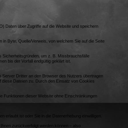
VO) Daten über Zugriffe auf die Website und speichern
 in Byte,
Quelle/Verweis, von welchem Sie auf die Seite
s Sicherheitsgründen, um z. B. Missbrauchsfälle
is der Vorfall endgültig geklärt ist.
Server Dritter an den Browser des Nutzers übertragen
uf diese Dateien zu. Durch den Einsatz von Cookies
 alle Funktionen dieser Website ohne Einschränkungen
erlaubt ist oder Sie in die Datenerhebung einwilligen.
Ihnen zurückverfolgt werden können – also