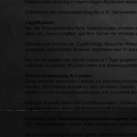
Datenschutzerklärung in regelmäßigen Abständen wiede
Definitionen der verwendeten Begriffe (z.B. “personenbe
Zugriffsdaten:
Wir, der Websitebetreiber bzw. Seitenprovider, erheben a
diese als „Server-Logfiles“ auf dem Server der Website 
Domain, von welcher der Zugriff erfolgt,
Besuchte Websi
gelangten,
Verwendeter Browser,
Hostname und IP-Adres
Die Server-Logfiles werden für maximal 7 Tage gespeich
aufklären zu können. Müssen Daten aus Beweisgründen a
Reichweitenmessung & Cookies:
Diese Website verwendet Cookies zur pseudonymisierte
werden. Bei Cookies handelt es sich um kleine Dateien,
erhöht sich die Benutzerfreundlichkeit und Sicherheit di
Gängige Browser bieten die Einstellungsoption, Cookies 
zugreifen können, wenn Sie entsprechende Einstellung
Erfassung und Verarbeitung personenbezogener Da
Der Websitebetreiber erhebt, nutzt und gibt Ihre person
Als personenbezogene Daten gelten sämtliche Informati