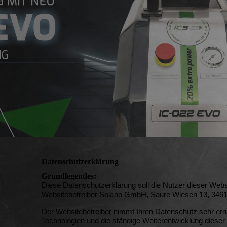
Datenschutzerklärung
Grundlegendes:
Diese Datenschutzerklärung soll die Nutzer dieser We
Websitebetreiber Solano GmbH, Saure Wiesen 13, 3461
Der Websitebetreiber nimmt Ihren Datenschutz sehr ern
Technologien und die ständige Weiterentwicklung dies