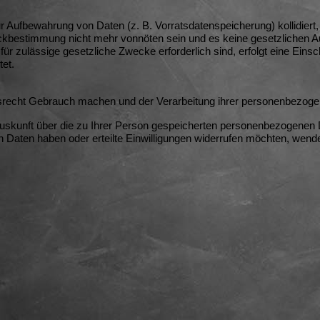
zur Aufbewahrung von Daten (z. B. Vorratsdatenspeicherung) kollidiert
eckbestimmung nicht mehr vonnöten sein und es keine gesetzlichen Au
ür zulässige gesetzliche Zwecke erforderlich sind, erfolgt eine Ein
tet.
recht Gebrauch machen und der Verarbeitung ihrer personenbezogen
Auskunft über die zu Ihrer Person gespeicherten personenbezogenen
aten haben oder erteilte Einwilligungen widerrufen möchten, wenden